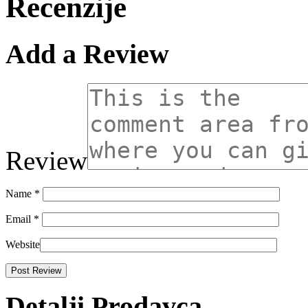
Recenzije
Add a Review
Review
Name
*
Email
*
Website
Detalji Prodavca