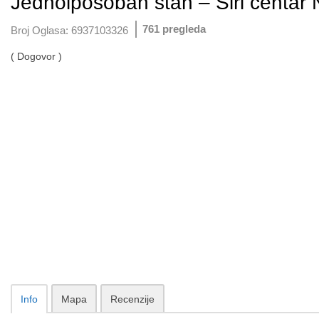
Jednoiposoban stan – Širi centar
761 pregleda
Broj Oglasa:
6937103326
( Dogovor )
Info
Mapa
Recenzije