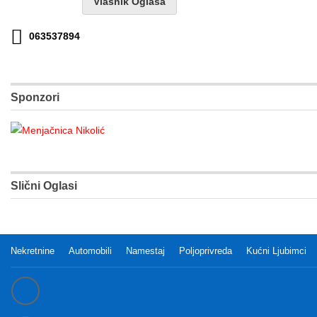
Vlasnik Oglasa
063537894
Sponzori
Slični Oglasi
Nekretnine
Automobili
Namestaj
Poljoprivreda
Kućni Ljubimci