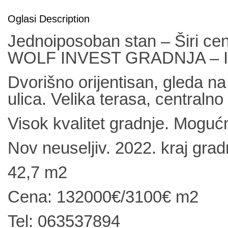
Oglasi Description
Jednoiposoban stan – Širi ce
WOLF INVEST GRADNJA – I sp
Dvorišno orijentisan, gleda n
ulica. Velika terasa, centralno
Visok kvalitet gradnje. Moguć
Nov neuseljiv. 2022. kraj grad
42,7 m2
Cena: 132000€/3100€ m2
Tel: 063537894