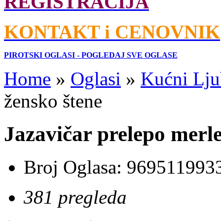
REGISTRACIJA
KONTAKT i CENOVNIK
PIROTSKI OGLASI - POGLEDAJ SVE OGLASE
Home
»
Oglasi
»
Kućni Lju
žensko štene
Jazavičar prelepo merle
Broj Oglasa:
969511993
381 pregleda