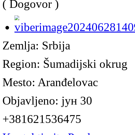
( Dogovor )
Zemlja:
Srbija
Region:
Šumadijski okrug
Mesto:
Aranđelovac
Objavljeno:
јун 30
+381621536475