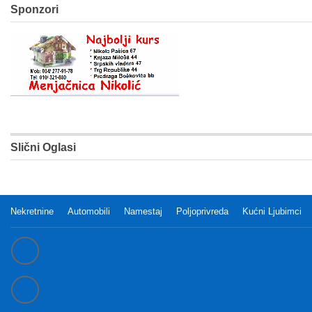
Sponzori
Slični Oglasi
Nekretnine
Automobili
Namestaj
Poljoprivreda
Kućni Ljubimci