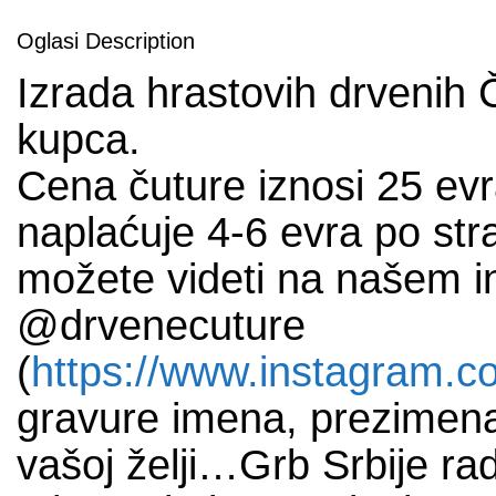
Oglasi Description
Izrada hrastovih drveni
kupca.
Cena čuture iznosi 25 evr
naplaćuje 4-6 evra po stra
možete videti na našem i
@drvenecuture
(
https://www.instagram.c
gravure imena, prezimena
vašoj želji…Grb Srbije ra