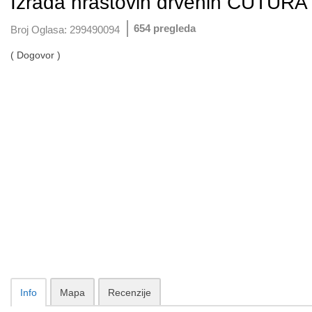
Izrada hrastovih drvenih ČUTURA
654 pregleda
Broj Oglasa:
299490094
( Dogovor )
Info
Mapa
Recenzije