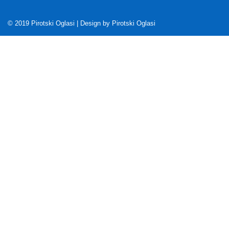
© 2019 Pirotski Oglasi | Design by
Pirotski Oglasi