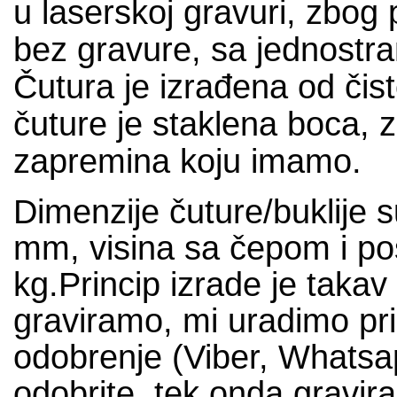
u laserskoj gravuri, zbog 
bez gravure, sa jednostra
Čutura je izrađena od čis
čuture je staklena boca, z
zapremina koju imamo.
Dimenzije čuture/buklije 
mm, visina sa čepom i po
kg.Princip izrade je takav
graviramo, mi uradimo p
odobrenje (Viber, Whatsap
odobrite, tek onda gravir