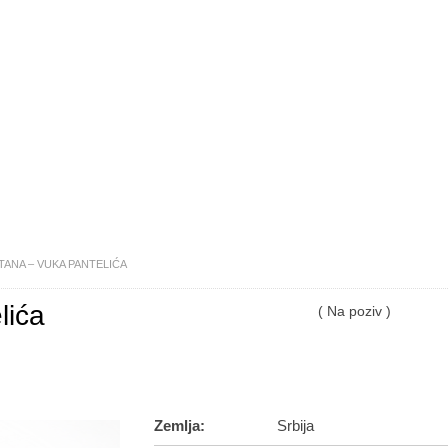
TANA – VUKA PANTELIĆA
lića
( Na poziv )
Zemlja:
Srbija