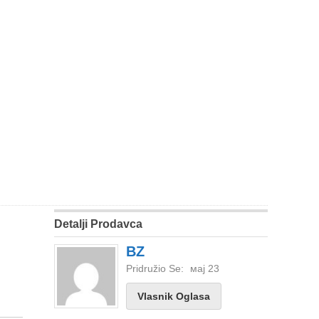
Detalji Prodavca
BZ
Pridružio Se:
мај 23
Vlasnik Oglasa