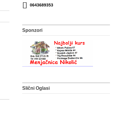
0643689353
Sponzori
Slični Oglasi