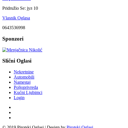
Pridružio Se:
јул 10
Vlasnik Oglasa
0643536998
Sponzori
Slični Oglasi
Nekretnine
Automobili
Namestaj
Poljoprivreda
Kućni Ljubimci
Login
© 2019 Pirotski Oglasi | Design by
Pirotski Oglasi