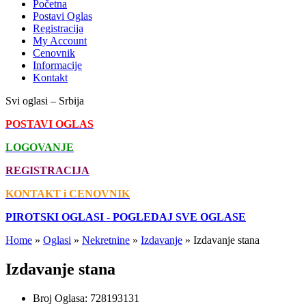
Početna
Postavi Oglas
Registracija
My Account
Cenovnik
Informacije
Kontakt
Svi oglasi – Srbija
POSTAVI OGLAS
LOGOVANJE
REGISTRACIJA
KONTAKT i CENOVNIK
PIROTSKI OGLASI - POGLEDAJ SVE OGLASE
Home
»
Oglasi
»
Nekretnine
»
Izdavanje
»
Izdavanje stana
Izdavanje stana
Broj Oglasa:
728193131