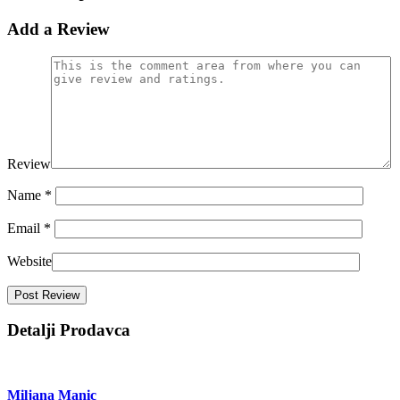
Add a Review
Review
Name
*
Email
*
Website
Detalji Prodavca
Miljana Manic