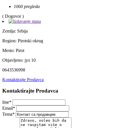
1060 pregleda
( Dogovor )
Zemlja:
Srbija
Region:
Pirotski okrug
Mesto:
Pirot
Objavljeno:
јул 10
0643536998
Kontaktirajte Prodavca
Kontaktirajte Prodavca
Ime
*
Email
*
Tema
*