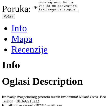
Poruka:
*
Info
Mapa
Recenzije
Info
Oglasi Description
Izdavanje magacinskog prostora raznih kvadratura! Milan! Ovča Beo
Telefon +381692215232
E-mail: milan.skopelja1973@gmail.com