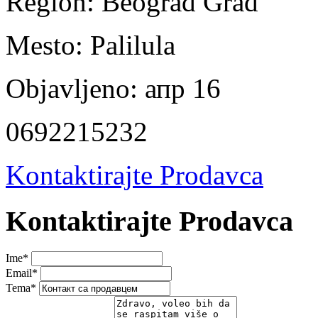
Region:
Beograd Grad
Mesto:
Palilula
Objavljeno:
апр 16
0692215232
Kontaktirajte Prodavca
Kontaktirajte Prodavca
Ime
*
Email
*
Tema
*