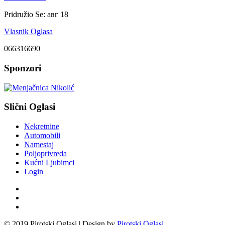
Pridružio Se:
авг 18
Vlasnik Oglasa
066316690
Sponzori
Slični Oglasi
Nekretnine
Automobili
Namestaj
Poljoprivreda
Kućni Ljubimci
Login
© 2019 Pirotski Oglasi | Design by
Pirotski Oglasi