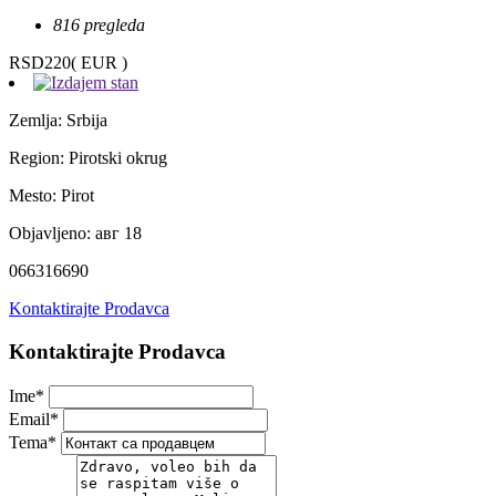
816 pregleda
RSD220
( EUR )
Zemlja:
Srbija
Region:
Pirotski okrug
Mesto:
Pirot
Objavljeno:
авг 18
066316690
Kontaktirajte Prodavca
Kontaktirajte Prodavca
Ime
*
Email
*
Tema
*