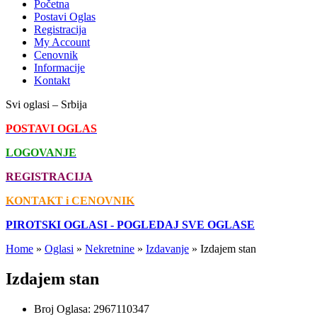
Početna
Postavi Oglas
Registracija
My Account
Cenovnik
Informacije
Kontakt
Svi oglasi – Srbija
POSTAVI OGLAS
LOGOVANJE
REGISTRACIJA
KONTAKT i CENOVNIK
PIROTSKI OGLASI - POGLEDAJ SVE OGLASE
Home
»
Oglasi
»
Nekretnine
»
Izdavanje
»
Izdajem stan
Izdajem stan
Broj Oglasa:
2967110347