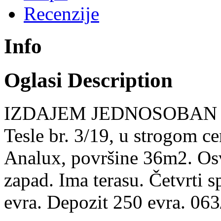
Recenzije
Info
Oglasi Description
IZDAJEM JEDNOSOBAN name
Tesle br. 3/19, u strogom c
Analux, površine 36m2. Osv
zapad. Ima terasu. Četvrti s
evra. Depozit 250 evra. 06