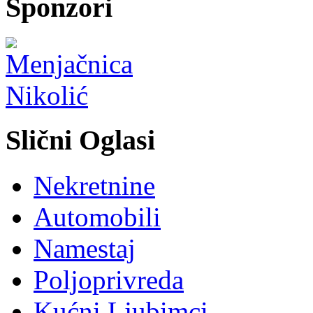
Sponzori
Slični Oglasi
Nekretnine
Automobili
Namestaj
Poljoprivreda
Kućni Ljubimci