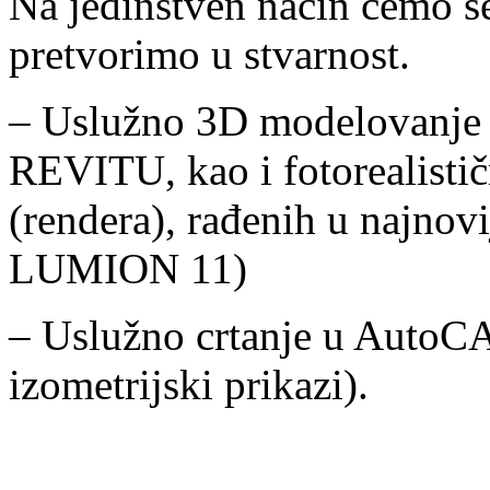
Na jedinstven način ćemo se
pretvorimo u stvarnost.
– Uslužno 3D modelovanje en
REVITU, kao i fotorealistič
(rendera), rađenih u najnov
LUMION 11)
– Uslužno crtanje u AutoC
izometrijski prikazi).