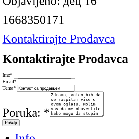
Objavljeno:
дец 16
1668350171
Kontaktirajte Prodavca
Kontaktirajte Prodavca
Ime
*
Email
*
Tema
*
Poruka:
*
Info