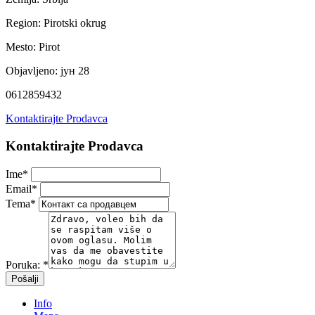
Region:
Pirotski okrug
Mesto:
Pirot
Objavljeno:
јун 28
0612859432
Kontaktirajte Prodavca
Kontaktirajte Prodavca
Ime
*
Email
*
Tema
*
Poruka:
*
Info