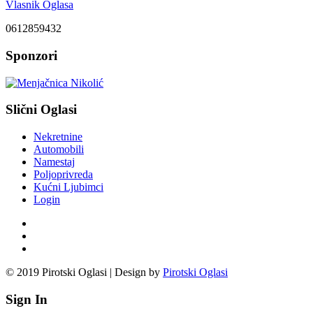
Vlasnik Oglasa
0612859432
Sponzori
Slični Oglasi
Nekretnine
Automobili
Namestaj
Poljoprivreda
Kućni Ljubimci
Login
© 2019 Pirotski Oglasi | Design by
Pirotski Oglasi
Sign In