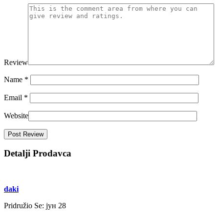
Review
Name
*
Email
*
Website
Detalji Prodavca
daki
Pridružio Se:
јун 28