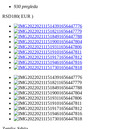
930 pregleda
RSD180
( EUR )
Zemlja:
Srbija