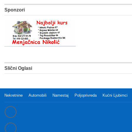
Sponzori
Slični Oglasi
Nekretnine
Automobili
Namestaj
Poljoprivreda
Kućni Ljubimci