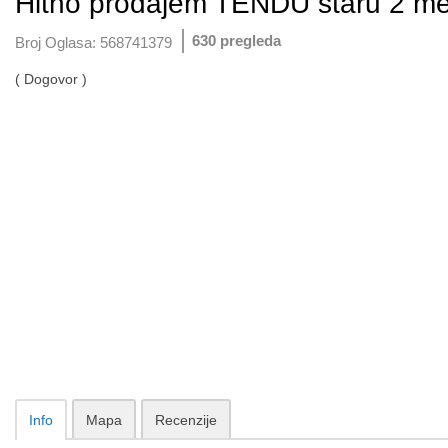
Hitno prodajem TENDU staru 2 m
630 pregleda
Broj Oglasa:
568741379
( Dogovor )
Info
Mapa
Recenzije