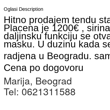
Oglasi Description
Hitno prodajem tendu st
Placena je 1200€ , sirina
daljinsku funkciju se otv
masku. U duzinu kada se
radjena u Beogradu. sam
Cena po dogovoru
Marija, Beograd
Tel: 0621311588