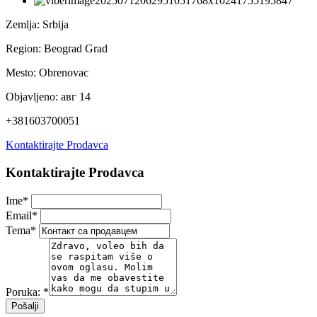
Zemlja:
Srbija
Region:
Beograd Grad
Mesto:
Obrenovac
Objavljeno:
авг 14
+381603700051
Kontaktirajte Prodavca
Kontaktirajte Prodavca
Ime
*
Email
*
Tema
*
Poruka:
*