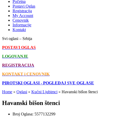
Početna
Postavi Oglas
Registracija
My Account
Cenovnik
Informacije
Kontakt
Svi oglasi – Srbija
POSTAVI OGLAS
LOGOVANJE
REGISTRACIJA
KONTAKT i CENOVNIK
PIROTSKI OGLASI - POGLEDAJ SVE OGLASE
Home
»
Oglasi
»
Kućni Ljubimci
»
Havanski bišon štenci
Havanski bišon štenci
Broj Oglasa:
5577132299