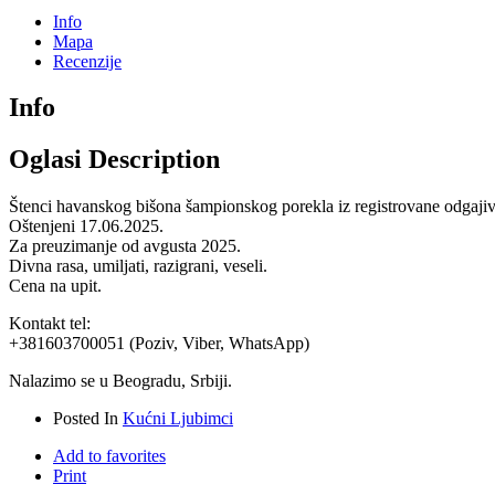
Info
Mapa
Recenzije
Info
Oglasi Description
Štenci havanskog bišona šampionskog porekla iz registrovane odgaj
Oštenjeni 17.06.2025.
Za preuzimanje od avgusta 2025.
Divna rasa, umiljati, razigrani, veseli.
Cena na upit.
Kontakt tel:
+381603700051 (Poziv, Viber, WhatsApp)
Nalazimo se u Beogradu, Srbiji.
Posted In
Kućni Ljubimci
Add to favorites
Print