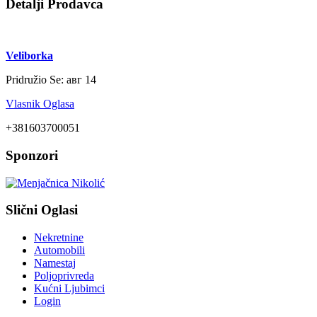
Detalji Prodavca
Veliborka
Pridružio Se:
авг 14
Vlasnik Oglasa
+381603700051
Sponzori
Slični Oglasi
Nekretnine
Automobili
Namestaj
Poljoprivreda
Kućni Ljubimci
Login