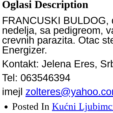
Oglasi Description
FRANCUSKI BULDOG, dva
nedelja, sa pedigreom, va
crevnih parazita. Otac ste
Energizer.
Kontakt: Jelena Eres, S
Tel: 063546394
imejl
zolteres@yahoo.c
Posted In
Kućni Ljubimc