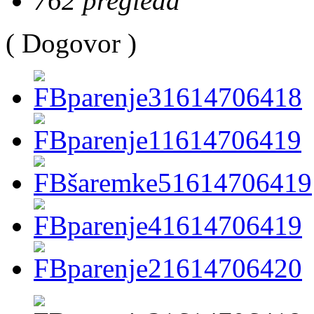
762 pregleda
( Dogovor )