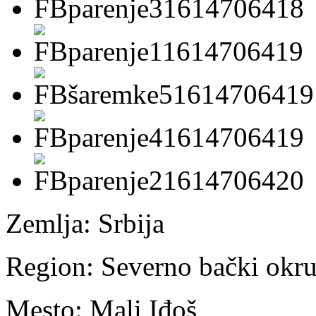
Zemlja:
Srbija
Region:
Severno bački okr
Mesto:
Mali Iđoš