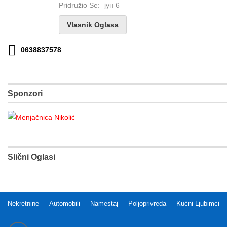
Pridružio Se:
јун 6
Vlasnik Oglasa
0638837578
Sponzori
Slični Oglasi
Nekretnine
Automobili
Namestaj
Poljoprivreda
Kućni Ljubimci