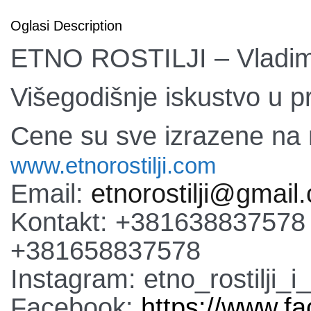
Oglasi Description
ETNO ROSTILJI – Vladim
Višegodišnje iskustvo u pro
Cene su sve izrazene n
w
w
w.etnorostilji.com
Email:
etnorostilji@gmail
Kontakt: +381638837578
+381658837578
Instagram: etno_rostilji_i
Facebook:
https://www.f