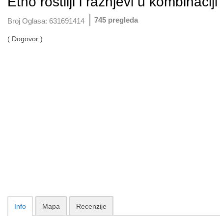
Etno rostilji i raznjevi u kombinaci
745 pregleda
Broj Oglasa:
631691414
( Dogovor )
Info
Mapa
Recenzije