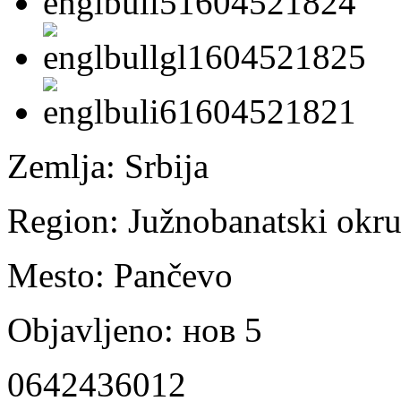
Zemlja:
Srbija
Region:
Južnobanatski okr
Mesto:
Pančevo
Objavljeno:
нов 5
0642436012