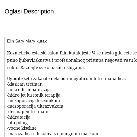
Oglasi Description
Elin Sary Mary kutak
Kozmeticko estetski salon Elin kutak jeste Vase mesto gde cete
puno ljubavi,iskustva i profesionalnog pristupa negovati vasu ko
ruku…Saznajte sve o nasim uslugama.
Ugodite sebi zakazite neki od mnogobrojnih tretmana lica:
-klasican tretman
-mikrodermoabrazija
-hidro jet kiseonik terapija
-mezoporacija kiseonikom
-mezoporacija ultrazvukom
-dermapen tretmani
-hidratacija
-fito piling
-vocne kiseline
-masaza lica i dekoltea sa pilingom i maskom