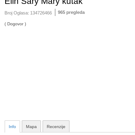
Elin Sary Mary kutak
965 pregleda
Broj Oglasa:
134726466
( Dogovor )
Info
Mapa
Recenzije