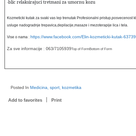
-blic relaksirajuci tretmani za umornu kozu
Kozmeticki kutak za svaki vas lep trenutak Profesionalni pristup,posvecenost kli
usluge nadogradnje trepavica,depilacije,masaze i mezoterapije lica i tela.
https://www.facebook.com/Elin-kozmeticki-kutak-637
Vise o nama :
Za sve informacije : 063/7105939
Top of FormBottom of Form
Posted In
Medicina, sport, kozmetika
Add to favorites
Print