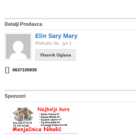
Detalji Prodavca
Elin Sary Mary
Pridružio Se:
јул 1
Vlasnik Oglasa
0637105939
Sponzori