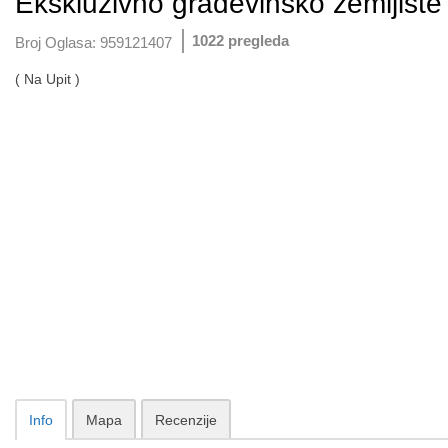
Ekskluzivno građevinsko zemljište
1022 pregleda
Broj Oglasa:
959121407
( Na Upit )
Info
Mapa
Recenzije