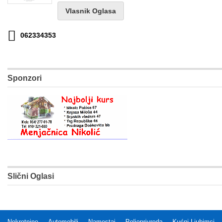
Vlasnik Oglasa
062334353
Sponzori
Slični Oglasi
Nekretnine
Automobili
Namestaj
Poljoprivreda
Kućni Ljubimci