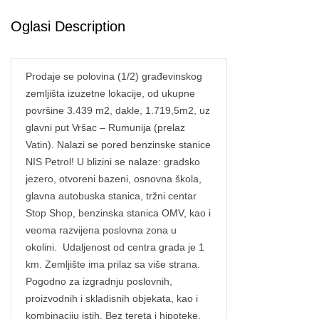
Oglasi Description
Prodaje se polovina (1/2) građevinskog
zemljišta izuzetne lokacije, od ukupne
površine 3.439 m2, dakle, 1.719,5m2, uz
glavni put Vršac – Rumunija (prelaz
Vatin). Nalazi se pored benzinske stanice
NIS Petrol! U blizini se nalaze: gradsko
jezero, otvoreni bazeni, osnovna škola,
glavna autobuska stanica, tržni centar
Stop Shop, benzinska stanica OMV, kao i
veoma razvijena poslovna zona u
okolini. Udaljenost od centra grada je 1
km. Zemljište ima prilaz sa više strana.
Pogodno za izgradnju poslovnih,
proizvodnih i skladisnih objekata, kao i
kombinaciju istih. Bez tereta i hipoteke.