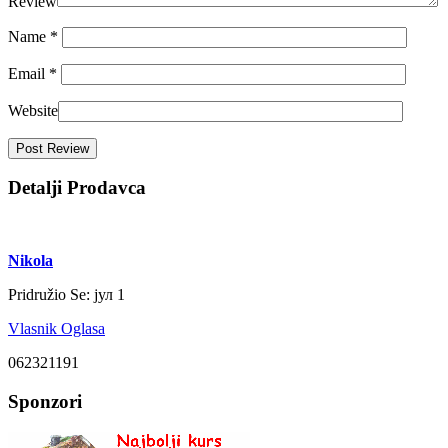
Review
Name
*
Email
*
Website
Detalji Prodavca
Nikola
Pridružio Se:
јул 1
Vlasnik Oglasa
062321191
Sponzori