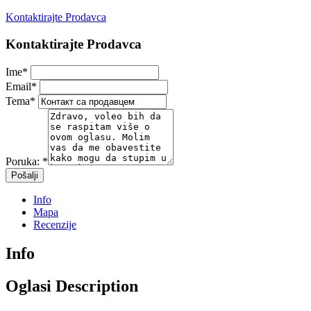
Kontaktirajte Prodavca
Kontaktirajte Prodavca
Ime
*
Email
*
Tema
*
Poruka:
*
Info
Mapa
Recenzije
Info
Oglasi Description