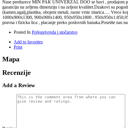
Nase preduzece MIN PAK UNIVERZAL DOO se bavi , prodajom polovnih
garanciju na zeljenu dimenziju i na zeljeni kvaliitet.Dzakovi su pogodn
(kamen,ugalj,plastika, obojeni metali, razne vrste zitarica…. Vrece
1000x900x1300, 900x900x1400, 950x950x1800 , 950x950x1.850,950x
pravna i fizicka lica , placanje preko poslovnih banaka.Posetite nas na
Posted In
Poljoprivreda i stočarstvo
Add to favorites
Print
Mapa
Recenzije
Add a Review