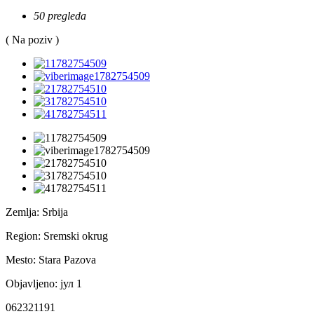
50 pregleda
( Na poziv )
Zemlja:
Srbija
Region:
Sremski okrug
Mesto:
Stara Pazova
Objavljeno:
јул 1
062321191