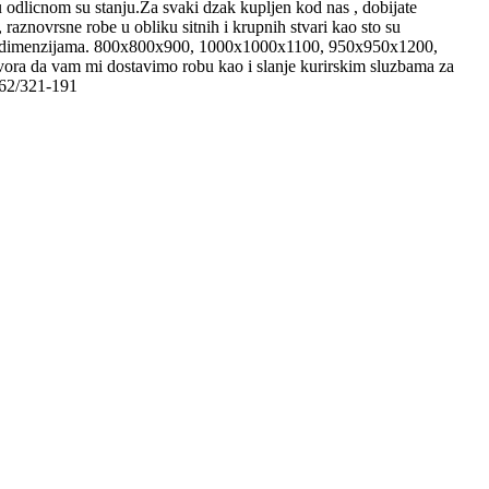
icnom su stanju.Za svaki dzak kupljen kod nas , dobijate
 raznovrsne robe u obliku sitnih i krupnih stvari kao sto su
edecim dimenzijama. 800x800x900, 1000x1000x1100, 950x950x1200,
 da vam mi dostavimo robu kao i slanje kurirskim sluzbama za
062/321-191