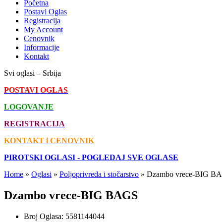
Početna
Postavi Oglas
Registracija
My Account
Cenovnik
Informacije
Kontakt
Svi oglasi – Srbija
POSTAVI OGLAS
LOGOVANJE
REGISTRACIJA
KONTAKT i CENOVNIK
PIROTSKI OGLASI - POGLEDAJ SVE OGLASE
Home
»
Oglasi
»
Poljoprivreda i stočarstvo
»
Dzambo vrece-BIG B
Dzambo vrece-BIG BAGS
Broj Oglasa:
5581144044