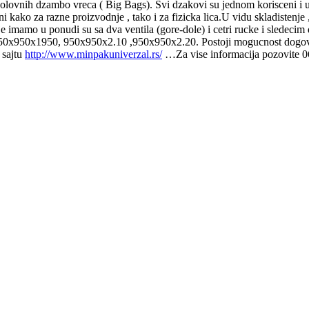
 dzambo vreca ( Big Bags). Svi dzakovi su jednom korisceni i u odl
i kako za razne proizvodnje , tako i za fizicka lica.U vidu skladistenje ,
 koje imamo u ponudi su sa dva ventila (gore-dole) i cetri rucke i sl
950x1950, 950x950x2.10 ,950x950x2.20. Postoji mogucnost dogovora
 sajtu
http://www.minpakuniverzal.rs/
…Za vise informacija pozovite 