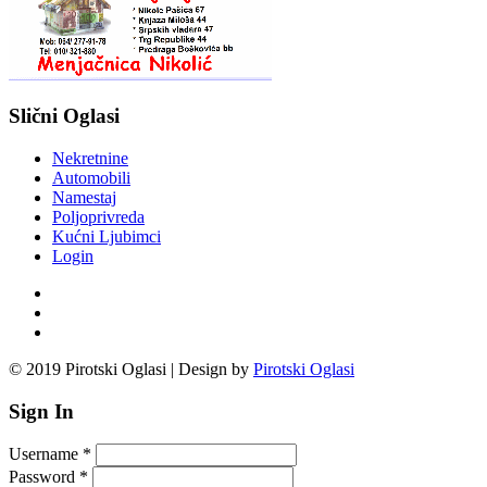
Slični Oglasi
Nekretnine
Automobili
Namestaj
Poljoprivreda
Kućni Ljubimci
Login
© 2019 Pirotski Oglasi | Design by
Pirotski Oglasi
Sign In
Username
*
Password
*