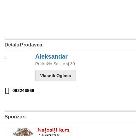
Detalji Prodavca
Aleksandar
Pridružio Se:
мај 30
Vlasnik Oglasa
062246866
Sponzori