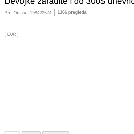
Devojke zaradite i do 300$ dnevn
1366 pregleda
Broj Oglasa:
198422574
( EUR )