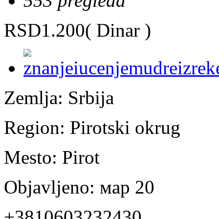
553 pregleda
RSD1.200
( Dinar )
Zemlja:
Srbija
Region:
Pirotski okrug
Mesto:
Pirot
Objavljeno:
мар 20
+3810603232430