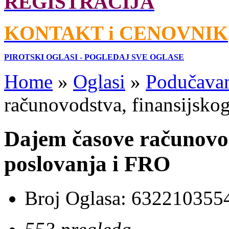
REGISTRACIJA
KONTAKT i CENOVNIK
PIROTSKI OGLASI - POGLEDAJ SVE OGLASE
Home
»
Oglasi
»
Podučava
računovodstva, finansijsko
Dajem časove računovod
poslovanja i FRO
Broj Oglasa:
632210355