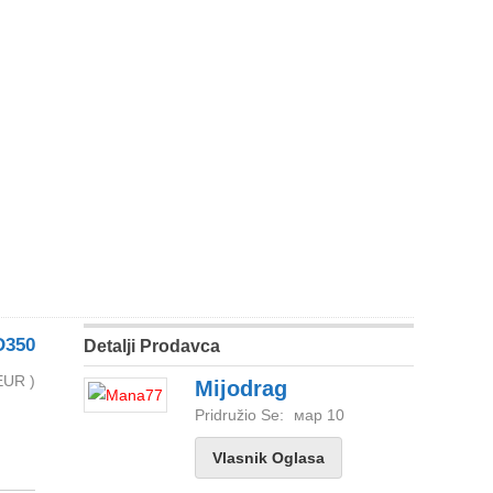
D350
Detalji Prodavca
EUR )
Mijodrag
Pridružio Se:
мар 10
Vlasnik Oglasa