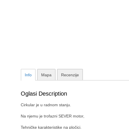
Info
Mapa
Recenzije
Oglasi Description
Cirkular je u radnom stanju.
Na njemu je trofazni SEVER motor,
Tehničke karakteristike na pločici.