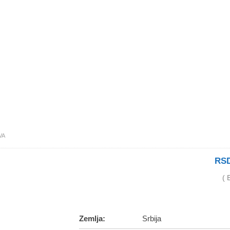
VA
RS
( 
Zemlja:
Srbija