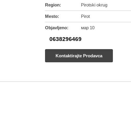
Region:
Pirotski okrug
Mesto:
Pirot
Objavljeno:
мар 10
0638296469
Kontaktirajte Prodavca