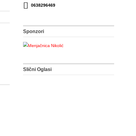
0638296469
Sponzori
Slični Oglasi