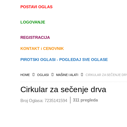
POSTAVI OGLAS
LOGOVANJE
REGISTRACIJA
KONTAKT i CENOVNIK
PIROTSKI OGLASI - POGLEDAJ SVE OGLASE
HOME
OGLASI
MAŠINE I ALATI
CIRKULAR ZA SEČENJE DR
Cirkular za sečenje drva
311 pregleda
Broj Oglasa:
7235141594