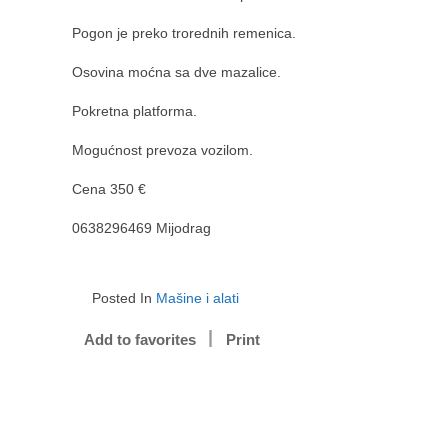
Pogon je preko trorednih remenica.
Osovina moćna sa dve mazalice.
Pokretna platforma.
Mogućnost prevoza vozilom.
Cena 350 €
0638296469 Mijodrag
Posted In
Mašine i alati
Add to favorites
Print