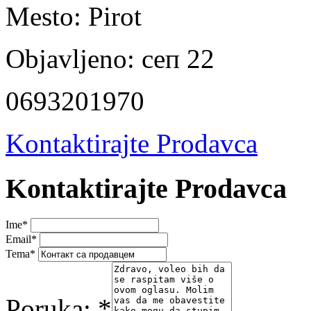
Mesto:
Pirot
Objavljeno:
сеп 22
0693201970
Kontaktirajte Prodavca
Kontaktirajte Prodavca
Ime
*
Email
*
Tema
*
Poruka:
*