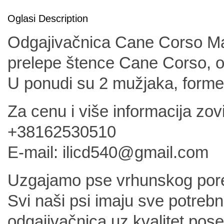
Oglasi Description
Odgajivačnica Cane Corso M
prelepe štence Cane Corso, o
U ponudi su 2 mužjaka, formen
Za cenu i više informacija zov
+38162530510
E-mail: ilicd540@gmail.com
Uzgajamo pse vrhunskog porekl
Svi naši psi imaju sve potreb
odgajivačnica uz kvalitet pos