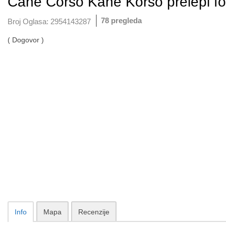
Cane Corso Kane Korso prelepi fo
78 pregleda
Broj Oglasa:
2954143287
( Dogovor )
Info
Mapa
Recenzije