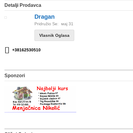
Detalji Prodavca
Dragan
Pridružio Se:
мај 31
Vlasnik Oglasa
+38162530510
Sponzori