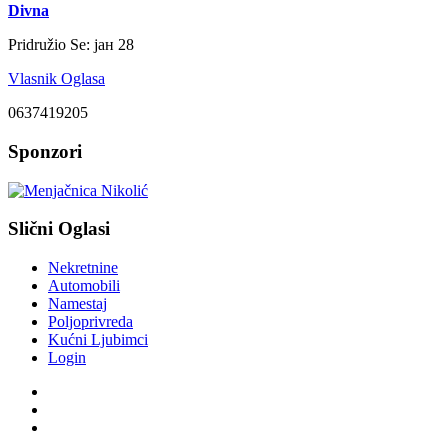
Divna
Pridružio Se:
јан 28
Vlasnik Oglasa
0637419205
Sponzori
Slični Oglasi
Nekretnine
Automobili
Namestaj
Poljoprivreda
Kućni Ljubimci
Login