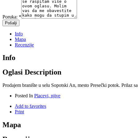
Poruka:
*
Info
Mapa
Recenzije
Info
Oglasi Description
Prodajem branište u selu Sopotski An, mesto Presečki potok. Prilaz
Posted In
Placevi, njive
Add to favorites
Print
Mapa