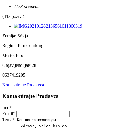
1178 pregleda
( Na poziv )
Zemlja:
Srbija
Region:
Pirotski okrug
Mesto:
Pirot
Objavljeno:
јан 28
0637419205
Kontaktirajte Prodavca
Kontaktirajte Prodavca
Ime
*
Email
*
Tema
*