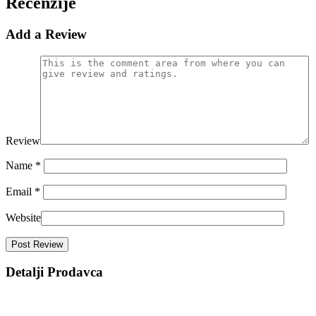
Recenzije
Add a Review
Review
Name
*
Email
*
Website
Detalji Prodavca