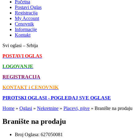
Početna
Postavi Oglas
Registracija
My Account
Cenovnik
Informacije
Kontakt
Svi oglasi – Srbija
POSTAVI OGLAS
LOGOVANJE
REGISTRACIJA
KONTAKT i CENOVNIK
PIROTSKI OGLASI - POGLEDAJ SVE OGLASE
Home
»
Oglasi
»
Nekretnine
»
Placevi, njive
»
Branište na prodaju
Branište na prodaju
Broj Oglasa:
627050081