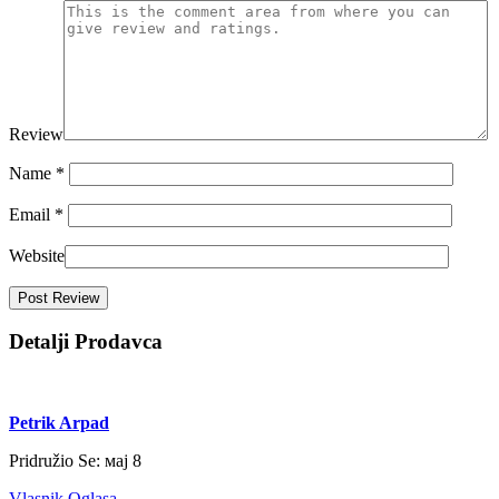
Review
Name
*
Email
*
Website
Detalji Prodavca
Petrik Arpad
Pridružio Se:
мај 8
Vlasnik Oglasa