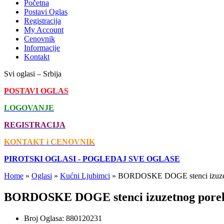
Početna
Postavi Oglas
Registracija
My Account
Cenovnik
Informacije
Kontakt
Svi oglasi – Srbija
POSTAVI OGLAS
LOGOVANJE
REGISTRACIJA
KONTAKT i CENOVNIK
PIROTSKI OGLASI - POGLEDAJ SVE OGLASE
Home
»
Oglasi
»
Kućni Ljubimci
»
BORDOSKE DOGE stenci izuzet
BORDOSKE DOGE stenci izuzetnog pore
Broj Oglasa:
880120231