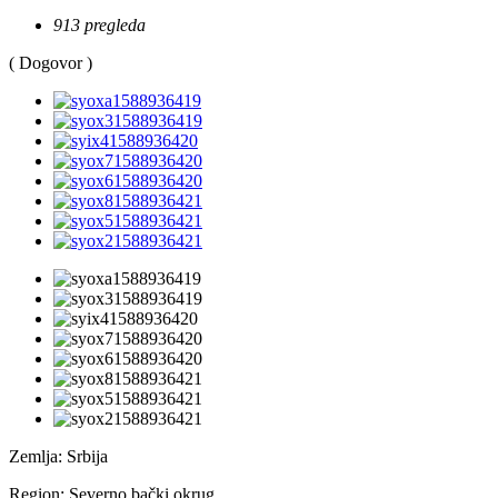
913 pregleda
( Dogovor )
Zemlja:
Srbija
Region:
Severno bački okrug