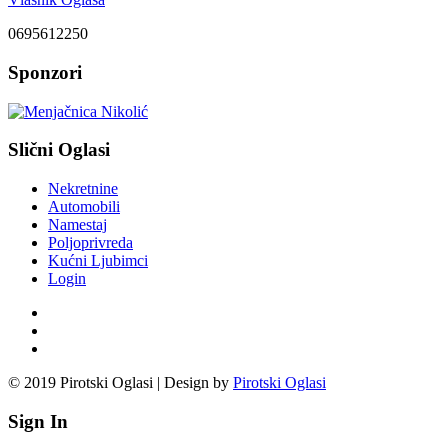
0695612250
Sponzori
Slični Oglasi
Nekretnine
Automobili
Namestaj
Poljoprivreda
Kućni Ljubimci
Login
© 2019 Pirotski Oglasi | Design by
Pirotski Oglasi
Sign In