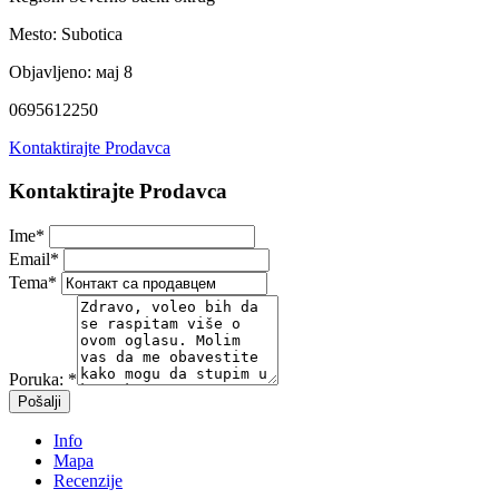
Mesto:
Subotica
Objavljeno:
мај 8
0695612250
Kontaktirajte Prodavca
Kontaktirajte Prodavca
Ime
*
Email
*
Tema
*
Poruka:
*
Info
Mapa
Recenzije