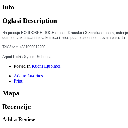
Info
Oglasi Description
Na prodaju BORDOSKE DOGE stenci, 3 muska i 3 zenska steneta, ostenjeni 26.
dom idu vakcinisani i revakcinisani, vise puta ocisceni od crevnih parazita.
Tel/Viber: +381695612250
Arpad Petrik Syoux, Subotica
Posted In
Kućni Ljubimci
Add to favorites
Print
Mapa
Recenzije
Add a Review