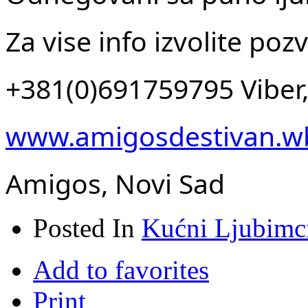
Za vise info izvolite poz
+381(
0
)
691759795 Viber
www.amigosdestivan.wb
Amigos, Novi Sad
Posted In
Kućni Ljubimc
Add to favorites
Print