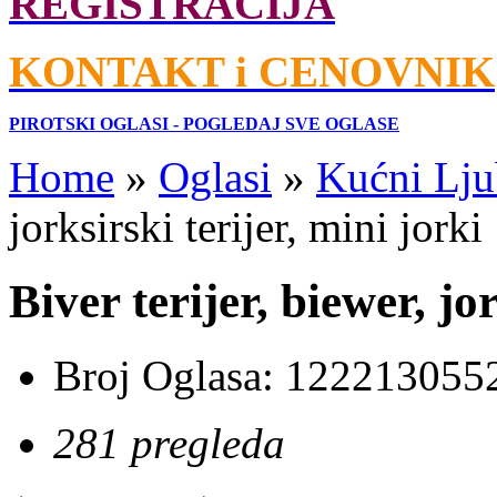
REGISTRACIJA
KONTAKT i CENOVNIK
PIROTSKI OGLASI - POGLEDAJ SVE OGLASE
Home
»
Oglasi
»
Kućni Lju
jorksirski terijer, mini jorki
Biver terijer, biewer, jo
Broj Oglasa:
122213055
281 pregleda