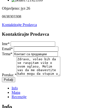
Objavljeno:
јул 26
0638303308
Kontaktirajte Prodavca
Kontaktirajte Prodavca
Ime
*
Email
*
Tema
*
Poruka:
*
Info
Mapa
Recenzije
Info