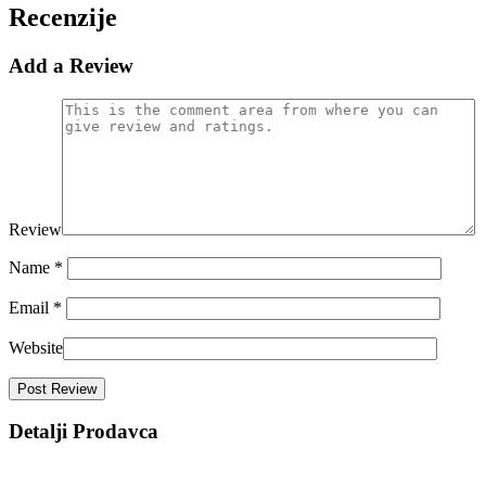
Recenzije
Add a Review
Review
Name
*
Email
*
Website
Detalji Prodavca