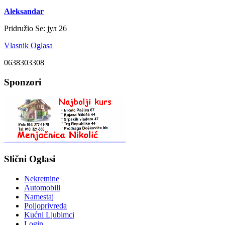
Aleksandar
Pridružio Se:
јул 26
Vlasnik Oglasa
0638303308
Sponzori
Slični Oglasi
Nekretnine
Automobili
Namestaj
Poljoprivreda
Kućni Ljubimci
Login