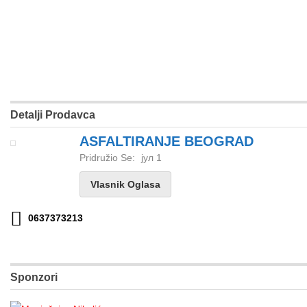
Detalji Prodavca
ASFALTIRANJE BEOGRAD
Pridružio Se:
јул 1
Vlasnik Oglasa
0637373213
Sponzori