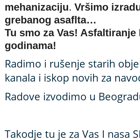
mehanizaciju
.
Vršimo izradu
grebanog asaflta…
Tu smo za Vas! Asfaltiranje
godinama!
Radimo i rušenje starih obje
kanala i iskop novih za navo
Radove izvodimo u Beogradu i
Takodje tu je za Vas I nasa