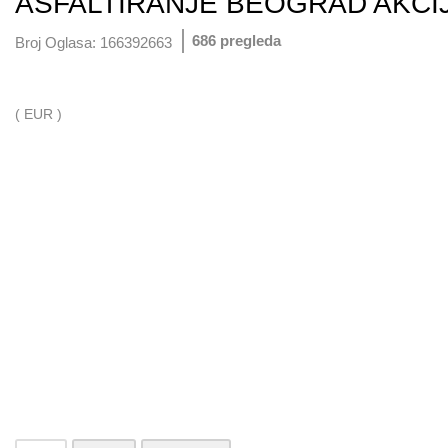
ASFALTIRANJE BEOGRAD AKCI
686 pregleda
Broj Oglasa:
166392663
( EUR )