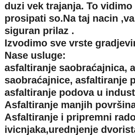
duzi vek trajanja. To vidi
prosipati so.Na taj nacin ,va
siguran prilaz .
Izvodimo sve vrste gradjevi
Nase usluge:
asfaltiranje saobraćajnica, a
saobraćajnice, asfaltiranje 
asfaltiranje podova u indus
Asfaltiranje manjih površin
Asfaltiranje i pripremni rad
ivicnjaka,urednjenje dvori