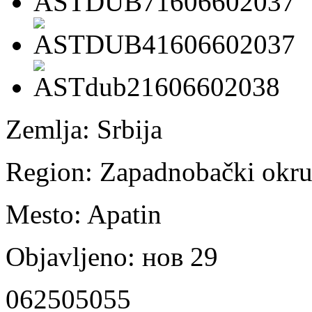
Zemlja:
Srbija
Region:
Zapadnobački okr
Mesto:
Apatin
Objavljeno:
нов 29
062505055