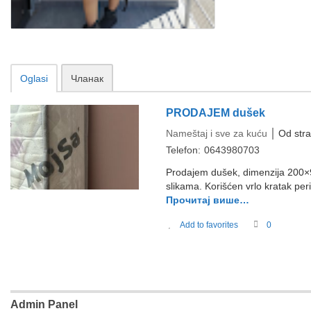
Oglasi
Чланак
PRODAJEM dušek
Nameštaj i sve za kuću
Od str
Telefon:
0643980703
Prodajem dušek, dimenzija 200×
slikama. Korišćen vrlo kratak pe
Прочитај више…
Add to favorites
0
Admin Panel