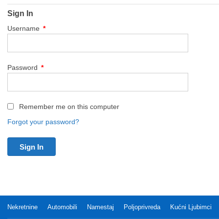
Sign In
Username
*
Password
*
Remember me on this computer
Forgot your password?
Nekretnine
Automobili
Namestaj
Poljoprivreda
Kućni Ljubimci