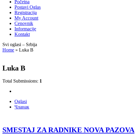
Početna
Postavi Oglas
Registracija
My Account
Cenovnik
Informacije
Kontakt
Svi oglasi – Srbija
Home
»
Luka B
Luka B
Total Submissions:
1
Oglasi
Чланак
SMESTAJ ZA RADNIKE NOVA PAZOVA