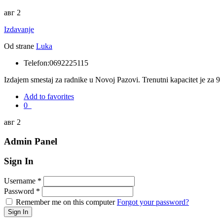
авг 2
Izdavanje
Od strane
Luka
Telefon:
0692225115
Izdajem smestaj za radnike u Novoj Pazovi. Trenutni kapacitet je za
Add to favorites
0
авг 2
Admin Panel
Sign In
Username
*
Password
*
Remember me on this computer
Forgot your password?