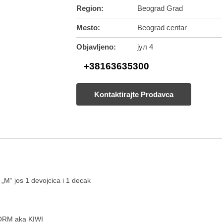
Region:
Beograd Grad
Mesto:
Beograd centar
Objavljeno:
јул 4
+38163635300
Kontaktirajte Prodavca
 „M“ jos 1 devojcica i 1 decak
ORM aka KIWI