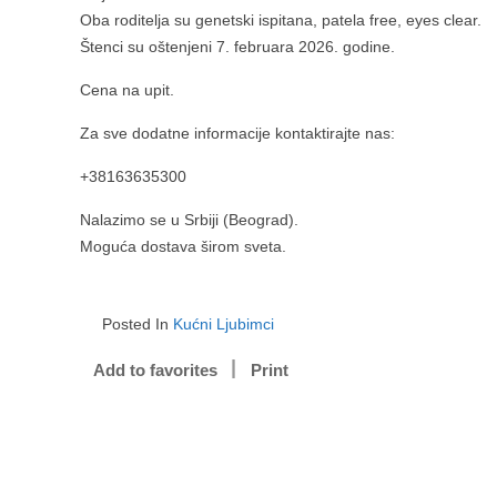
Oba roditelja su genetski ispitana, patela free, eyes clear.
Štenci su oštenjeni 7. februara 2026. godine.
Cena na upit.
Za sve dodatne informacije kontaktirajte nas:
+38163635300
Nalazimo se u Srbiji (Beograd).
Moguća dostava širom sveta.
Posted In
Kućni Ljubimci
Add to favorites
Print