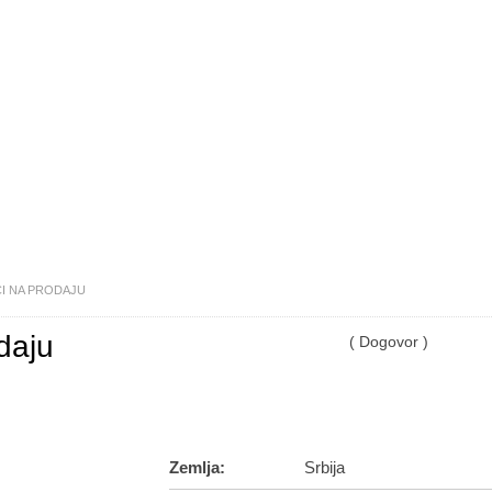
I NA PRODAJU
daju
( Dogovor )
Zemlja:
Srbija