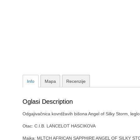
Info
Mapa
Recenzije
Oglasi Description
Odgajivačnica kovrdžavih bišona Angel of Silky Storm, leglo
Otac: C.I.B. LANCELOT HASCIKOVA
Majka: MLTCH AFRICAN SAPPHIRE ANGEL OF SILKY ST