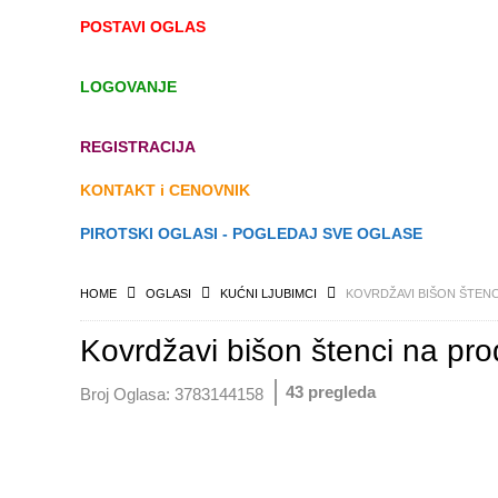
POSTAVI OGLAS
LOGOVANJE
REGISTRACIJA
KONTAKT i CENOVNIK
PIROTSKI OGLASI - POGLEDAJ SVE OGLASE
HOME
OGLASI
KUĆNI LJUBIMCI
KOVRDŽAVI BIŠON ŠTENC
Kovrdžavi bišon štenci na pro
43 pregleda
Broj Oglasa:
3783144158