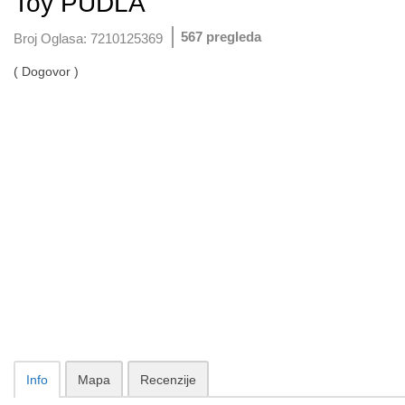
Toy PUDLA
567 pregleda
Broj Oglasa:
7210125369
( Dogovor )
Info
Mapa
Recenzije