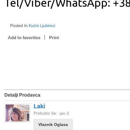
Tel/Viber/WhatsApp: +3
Posted In
Kućni Ljubimci
Add to favorites
Print
Detalji Prodavca
Laki
Pridružio Se:
јан 3
Vlasnik Oglasa