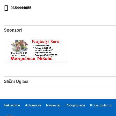
0654444955
Sponzori
Slični Oglasi
Nekretnine
Automobili
Namestaj
Poljoprivreda
Kućni Ljubimci