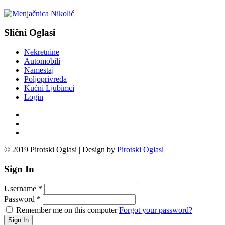
Slični Oglasi
Nekretnine
Automobili
Namestaj
Poljoprivreda
Kućni Ljubimci
Login
© 2019 Pirotski Oglasi | Design by
Pirotski Oglasi
Sign In
Username
*
Password
*
Remember me on this computer
Forgot your password?