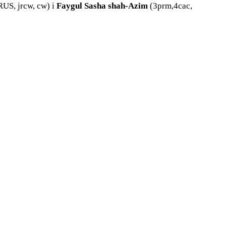
RUS, jrcw, cw) i
Faygul Sasha shah-Azim
(3prm,4cac,