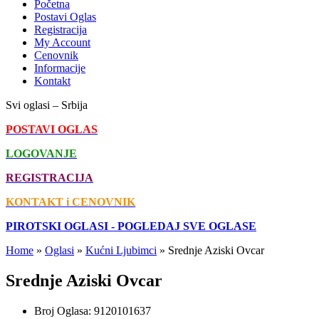
Početna
Postavi Oglas
Registracija
My Account
Cenovnik
Informacije
Kontakt
Svi oglasi – Srbija
POSTAVI OGLAS
LOGOVANJE
REGISTRACIJA
KONTAKT i CENOVNIK
PIROTSKI OGLASI - POGLEDAJ SVE OGLASE
Home
»
Oglasi
»
Kućni Ljubimci
»
Srednje Aziski Ovcar
Srednje Aziski Ovcar
Broj Oglasa:
9120101637