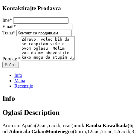
Kontaktirajte Prodavca
Ime
*
Email
*
Tema
*
Poruka:
*
Info
Mapa
Recenzije
Info
Oglasi Description
Aron sin Apača(2cac, cacib, rcac)unuk
Ramba
Kawalkada
(6p
od
Admirala
CakanMontenegro
(6prm,12cac,5rcac,12cacib,3