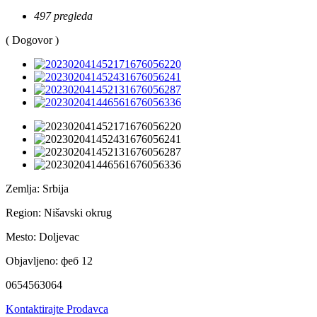
497 pregleda
( Dogovor )
Zemlja:
Srbija
Region:
Nišavski okrug
Mesto:
Doljevac
Objavljeno:
феб 12
0654563064
Kontaktirajte Prodavca