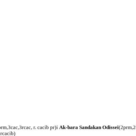
rm,3cac,3rcac, r. cacib pr)i
Ak-bara
Sandakan
Odissei
(2prm,2c
rcacib)