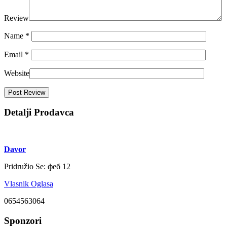
Review
Name
*
Email
*
Website
Detalji Prodavca
Davor
Pridružio Se:
феб 12
Vlasnik Oglasa
0654563064
Sponzori