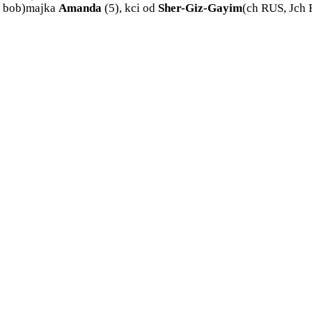
b, bob)majka
Amanda
(5), kci od
Sher-Giz-Gayim
(ch RUS, Jch 