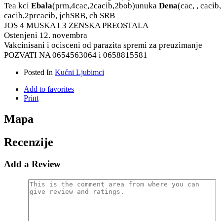
Tea kci
Ebala
(prm,4cac,2cacib,2bob)unuka
Dena
(cac, , caci
cacib,2prcacib, jchSRB, ch SRB
JOS 4 MUSKA I 3 ZENSKA PREOSTALA
Ostenjeni 12. novembra
Vakcinisani i ocisceni od parazita spremi za preuzimanje
POZVATI NA 0654563064 i 0658815581
Posted In
Kućni Ljubimci
Add to favorites
Print
Mapa
Recenzije
Add a Review