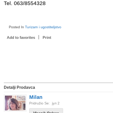
Tel. 063/8554328
Posted In
Turizam i ugostiteljstvo
Add to favorites
Print
Detalji Prodavca
Milan
Pridružio Se:
јул 2
Vlasnik Oglasa