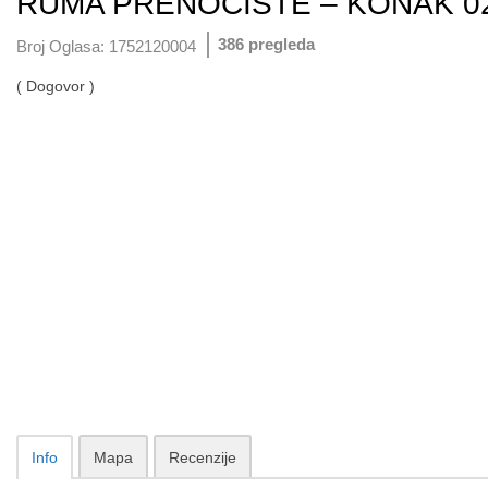
RUMA PRENOCISTE – KONAK 022
386 pregleda
Broj Oglasa:
1752120004
( Dogovor )
Info
Mapa
Recenzije