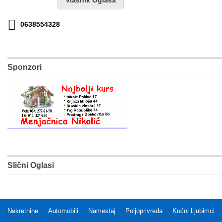
0638554328
Sponzori
Slični Oglasi
Nekretnine
Automobili
Namestaj
Poljoprivreda
Kućni Ljubimci