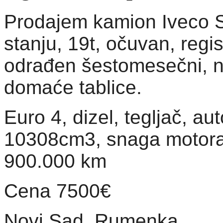
Prodajem kamion Iveco S
stanju, 19t, očuvan, reg
odrađen šestomesečni, n
domaće tablice.
Euro 4, dizel, tegljač, a
10308cm3, snaga motora
900.000 km
Cena 7500€
Novi Sad, Rumenka.