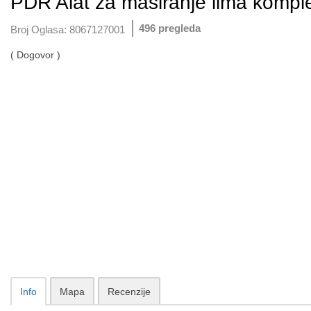
PDR Alat za masiranje lima kompl
496 pregleda
Broj Oglasa:
8067127001
( Dogovor )
Info
Mapa
Recenzije