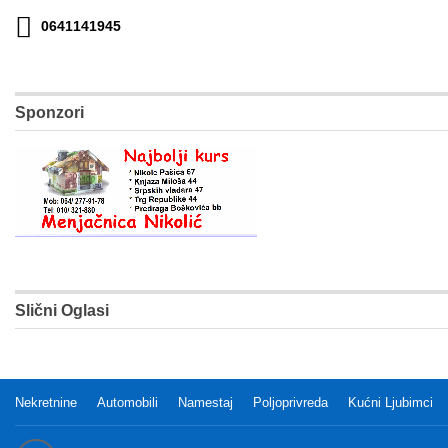
0641141945
Sponzori
Slični Oglasi
Nekretnine
Automobili
Namestaj
Poljoprivreda
Kućni Ljubimci