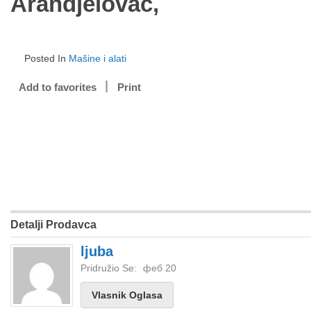
Arandjelovac,
Posted In
Mašine i alati
Add to favorites
Print
Detalji Prodavca
ljuba
Pridružio Se:
феб 20
Vlasnik Oglasa