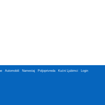
ne
Automobili
Namestaj
Poljoprivreda
Kućni Ljubimci
Login