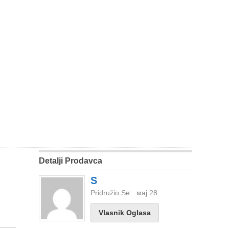
Detalji Prodavca
S
Pridružio Se:
мај 28
Vlasnik Oglasa