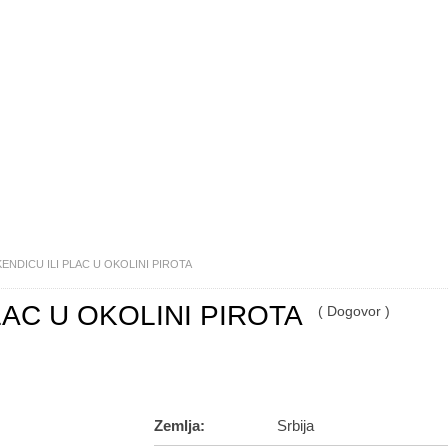
ENDICU ILI PLAC U OKOLINI PIROTA
LAC U OKOLINI PIROTA
( Dogovor )
Zemlja:
Srbija