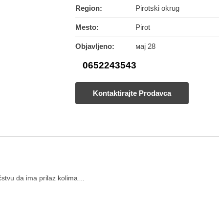
Region:
Pirotski okrug
Mesto:
Pirot
Objavljeno:
мај 28
0652243543
Kontaktirajte Prodavca
ućstvu da ima prilaz kolima…