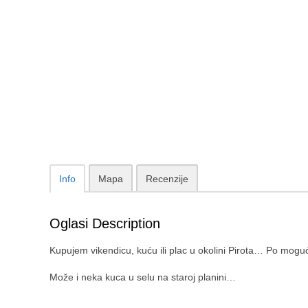
Info
Mapa
Recenzije
Oglasi Description
Kupujem vikendicu, kuću ili plac u okolini Pirota… Po mog
Može i neka kuca u selu na staroj planini…