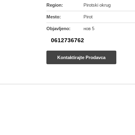
Region:
Pirotski okrug
Mesto:
Pirot
Objavljeno:
нов 5
0612736762
Kontaktirajte Prodavca