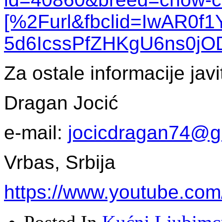
[%2Furl&fbclid=IwAR0f1Y
5d6IcssPfZHKgU6ns0j
Za ostale informacije jav
Dragan Jocić
e-mail:
jocicdragan74@g
Vrbas, Srbija
https://www.youtube.co