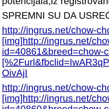
potencijala,iz registrova
SPREMNI SU DA USRE
http://ingrus.net/chow-c
[img]http://ingrus.net/c
id=40861&breed=chow-
[%2Furl&fbclid=IwAR3
OivAjI
http://ingrus.net/chow-c
[img]http://ingrus.net/c
id=40860&breed=chow-