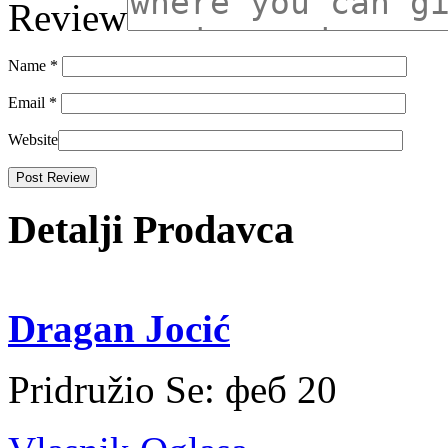
Review
Name
*
Email
*
Website
Detalji Prodavca
Dragan Jocić
Pridružio Se:
феб 20