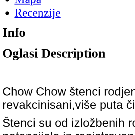
Recenzije
Info
Oglasi Description
Chow Chow
štenci
rodjen
revakcinisani,više puta č
Štenci su od izložbenih r